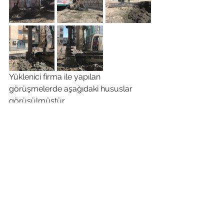
Yüklenici firma ile yapılan 
görüşmelerde aşağıdaki hususlar 
görüşülmüştür.
Bayramın 4. gününden sonra 
çalışmalara tekrar başlanacağı, 
Pazar günü hariç çalışmaların 
devam ettirileceği görüşüldü.
©2016 Özerdekli