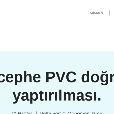
MİMARİ
 cephe PVC doğ
yaptırılması.
10 Haz Sal
  |  
Delta Port @ Menemen, İzmir.