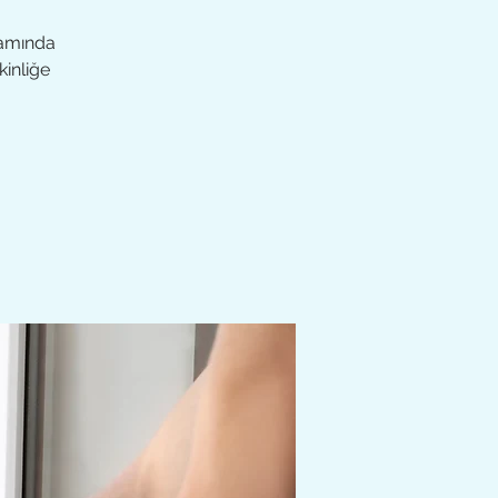
samında
kinliğe